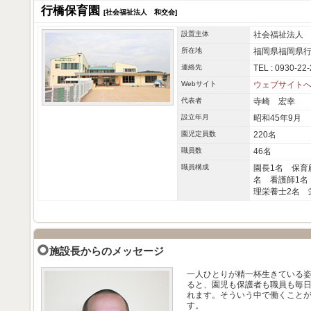
行橋保育園
[社会福祉法人 和交会]
設置主体
社会福祉法人
所在地
福岡県福岡県行橋
連絡先
TEL : 0930-22
Webサイト
ウェブサイト
代表者
寺崎 宏幸
設立年月
昭和45年9月
園児定員数
220名
職員数
46名
職員構成
園長1名 保育
名 看護師1名
理栄養士2名 
施設長からのメッセージ
一人ひとりが精一杯生きている
ると、園児も保護者も職員も毎
れます。そういう中で働くこと
す。