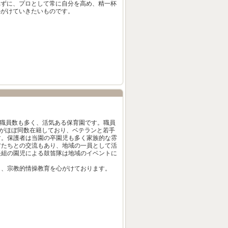
れずに、プロとして常に自分を高め、精一杯
心がけていきたいものです。
も職員数も多く、活気ある保育園です。職員
職員がほぼ同数在籍しており、ベテランと若手
す。保護者は当園の卒園児も多く家族的な雰
方たちとの交流もあり、地域の一員として活
長組の園児による鼓笛隊は地域のイベントに
り、宗教的情操教育を心がけております。