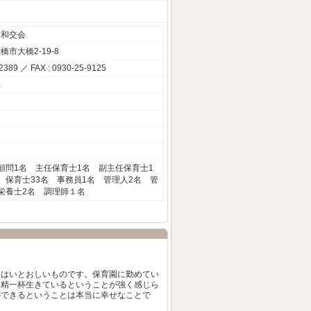
 和交会
市大橋2-19-8
-2389 ／ FAX : 0930-25-9125
へ
顧問1名 主任保育士1名 副主任保育士1
 保育士33名 事務員1名 管理人2名 管
栄養士2名 調理師１名
姿はいとおしいものです。保育園に勤めてい
日精一杯生きているということが強く感じら
ができるということは本当に幸せなことで