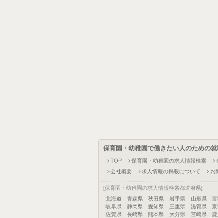
保育園・幼稚園で働きたい人のための就
TOP
保育園・幼稚園の求人情報検索
会社概要
求人情報の掲載について
お
[保育園・幼稚園の求人情報検索都道府県]
北海道
青森県
秋田県
岩手県
山形県
宮
岐阜県
静岡県
愛知県
三重県
滋賀県
京
佐賀県
長崎県
熊本県
大分県
宮崎県
鹿